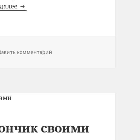
 далее
Тонкости торговли на площади
бавить комментарий
к записи Тонкости торговли на п
ончик своими