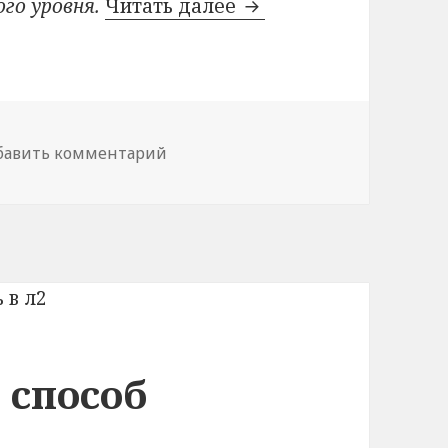
го уровня.
Читать далее
Полный гайд по баф
бавить комментарий
к записи Полный гайд по бафам в
 способ