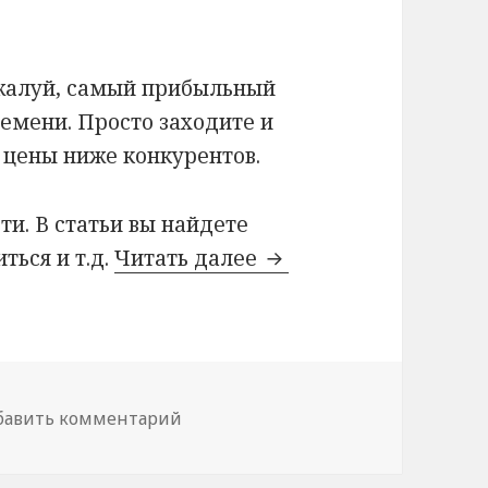
ожалуй, самый прибыльный
ремени. Просто заходите и
 цены ниже конкурентов.
ти. В статьи вы найдете
ться и т.д.
Читать далее
Самый быстрый спосо
бавить комментарий
к записи Самый быстрый способ за