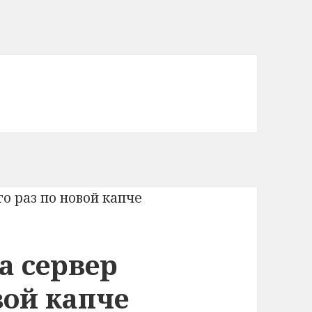
а сервер
вой капче