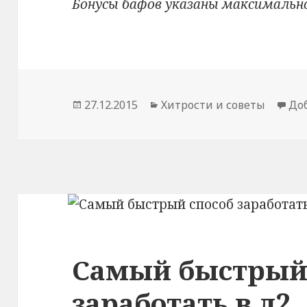
Бонусы бафов указаны максимально
Опубликовано
27.12.2015
Рубрики
Хитрости и советы
До
Самый быстрый
заработать в л2