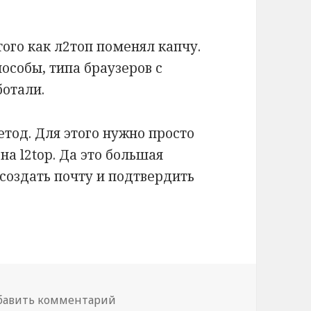
ого как л2топ поменял капчу.
пособы, типа браузеров с
ботали.
тод. Для этого нужно просто
а l2top.
Да это большая
 создать почту и подтвердить
осовать за сервер много раз по новой капче
бавить комментарий
к записи Как голосовать за сервер